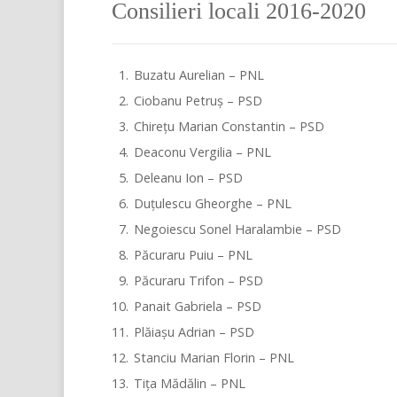
Consilieri locali 2016-2020
Stiri si evenimente locale
Contact
Buzatu Aurelian – PNL
Monitorul oficial local
Ciobanu Petruș – PSD
Chirețu Marian Constantin – PSD
Deaconu Vergilia – PNL
Deleanu Ion – PSD
Duțulescu Gheorghe – PNL
Negoiescu Sonel Haralambie – PSD
Păcuraru Puiu – PNL
Păcuraru Trifon – PSD
Panait Gabriela – PSD
Plăiașu Adrian – PSD
Stanciu Marian Florin – PNL
Tița Mădălin – PNL