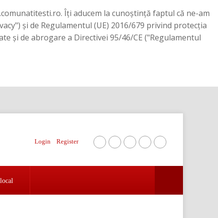
.comunatitesti.ro. Îți aducem la cunoștință faptul că ne-am
ivacy") şi de Regulamentul (UE) 2016/679 privind protecţia
 date şi de abrogare a Directivei 95/46/CE ("Regulamentul
Login
Register
local