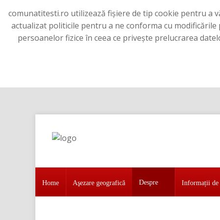
comunatitesti.ro utilizează fișiere de tip cookie pentru a
actualizat politicile pentru a ne conforma cu modificăril
persoanelor fizice în ceea ce priveşte prelucrarea datel
Home
Aşezare geografică
Despre
Home
Aşezare geografică
Informații de 
Despre
Informații de interes public