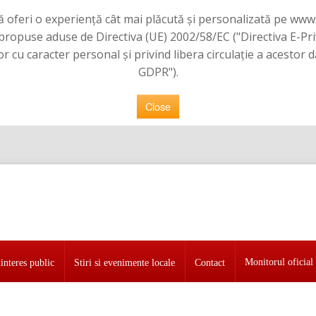
 vă oferi o experiență cât mai plăcută și personalizată pe www
e propuse aduse de Directiva (UE) 2002/58/EC ("Directiva E-Pr
or cu caracter personal şi privind libera circulaţie a acestor
GDPR").
Close
Monitorul oficial 
interes public
Stiri si evenimente locale
Contact