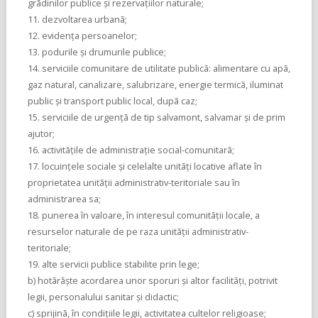
grãdinilor publice şi rezervaţiilor naturale;
11. dezvoltarea urbanã;
12. evidenţa persoanelor;
13. podurile şi drumurile publice;
14. serviciile comunitare de utilitate publicã: alimentare cu apã,
gaz natural, canalizare, salubrizare, energie termicã, iluminat
public şi transport public local, dupã caz;
15. serviciile de urgenţã de tip salvamont, salvamar şi de prim
ajutor;
16. activitãţile de administraţie social-comunitarã;
17. locuinţele sociale şi celelalte unitãţi locative aflate în
proprietatea unitãţii administrativ-teritoriale sau în
administrarea sa;
18. punerea în valoare, în interesul comunitãţii locale, a
resurselor naturale de pe raza unitãţii administrativ-
teritoriale;
19. alte servicii publice stabilite prin lege;
b) hotãrãşte acordarea unor sporuri şi altor facilitãţi, potrivit
legii, personalului sanitar şi didactic;
c) sprijinã, în condiţiile legii, activitatea cultelor religioase;