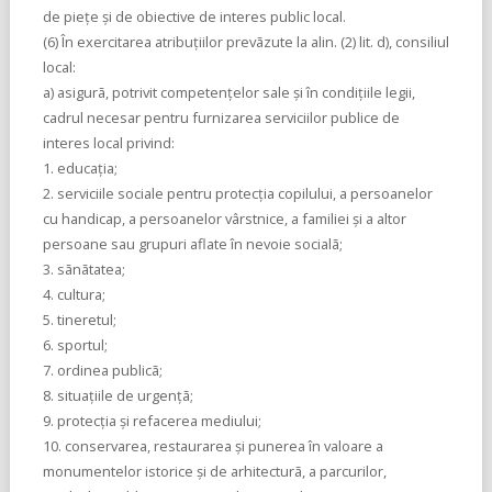
de pieţe şi de obiective de interes public local.
(6) În exercitarea atribuţiilor prevãzute la alin. (2) lit. d), consiliul
local:
a) asigurã, potrivit competenţelor sale şi în condiţiile legii,
cadrul necesar pentru furnizarea serviciilor publice de
interes local privind:
1. educaţia;
2. serviciile sociale pentru protecţia copilului, a persoanelor
cu handicap, a persoanelor vârstnice, a familiei şi a altor
persoane sau grupuri aflate în nevoie socialã;
3. sãnãtatea;
4. cultura;
5. tineretul;
6. sportul;
7. ordinea publicã;
8. situaţiile de urgenţã;
9. protecţia şi refacerea mediului;
10. conservarea, restaurarea şi punerea în valoare a
monumentelor istorice şi de arhitecturã, a parcurilor,