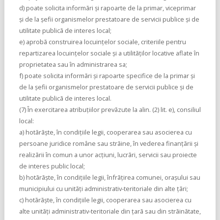
d) poate solicita informãri şi rapoarte de la primar, viceprimar
şi de la şefii organismelor prestatoare de servicii publice şi de
utilitate publicã de interes local;
e) aprobã construirea locuinţelor sociale, criteriile pentru
repartizarea locuinţelor sociale şi a utilitãţilor locative aflate în
proprietatea sau în administrarea sa;
f) poate solicita informãri şi rapoarte specifice de la primar şi
de la şefii organismelor prestatoare de servicii publice şi de
utilitate publicã de interes local.
(7) În exercitarea atribuţiilor prevãzute la alin. (2) lit. e), consiliul
local:
a) hotãrãşte, în condiţiile legii, cooperarea sau asocierea cu
persoane juridice române sau strãine, în vederea finanţãrii şi
realizãrii în comun a unor acţiuni, lucrãri, servicii sau proiecte
de interes public local;
b) hotãrãşte, în condiţiile legii, înfrãţirea comunei, oraşului sau
municipiului cu unitãţi administrativ-teritoriale din alte ţãri;
c) hotãrãşte, în condiţiile legii, cooperarea sau asocierea cu
alte unitãţi administrativ-teritoriale din ţarã sau din strãinãtate,