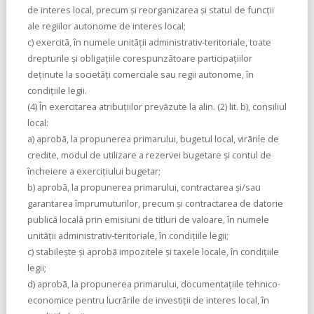
de interes local, precum şi reorganizarea şi statul de funcţii
ale regiilor autonome de interes local;
c) exercitã, în numele unitãţii administrativ-teritoriale, toate
drepturile şi obligaţiile corespunzãtoare participaţiilor
deţinute la societãţi comerciale sau regii autonome, în
condiţiile legii.
(4) În exercitarea atribuţiilor prevãzute la alin. (2) lit. b), consiliul
local:
a) aprobã, la propunerea primarului, bugetul local, virãrile de
credite, modul de utilizare a rezervei bugetare şi contul de
încheiere a exerciţiului bugetar;
b) aprobã, la propunerea primarului, contractarea şi/sau
garantarea împrumuturilor, precum şi contractarea de datorie
publicã localã prin emisiuni de titluri de valoare, în numele
unitãţii administrativ-teritoriale, în condiţiile legii;
c) stabileşte şi aprobã impozitele şi taxele locale, în condiţiile
legii;
d) aprobã, la propunerea primarului, documentaţiile tehnico-
economice pentru lucrãrile de investiţii de interes local, în