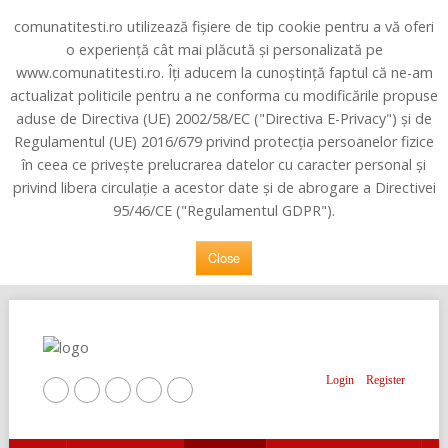
comunatitesti.ro utilizează fișiere de tip cookie pentru a vă oferi
o experiență cât mai plăcută și personalizată pe
www.comunatitesti.ro. Îți aducem la cunoștință faptul că ne-am
actualizat politicile pentru a ne conforma cu modificările propuse
aduse de Directiva (UE) 2002/58/EC ("Directiva E-Privacy") şi de
Regulamentul (UE) 2016/679 privind protecţia persoanelor fizice
în ceea ce priveşte prelucrarea datelor cu caracter personal şi
privind libera circulaţie a acestor date şi de abrogare a Directivei
95/46/CE ("Regulamentul GDPR").
Close
Login
Register
Home