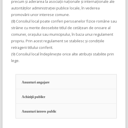
precum şi aderarea la asociaţii naţionale şi internaţionale ale
autoritãţilor administraţiei publice locale, în vederea
promovãrii unor interese comune.
(8) Consiliul local poate conferi persoanelor fizice române sau
strãine cu merite deosebite titlul de cetãţean de onoare al
comunei, oraşului sau municipiului, în baza unui regulament
propriu. Prin acest regulament se stabilesc şi condiţiile
retragerii titlului conferit.
(9) Consiliul local îndeplineşte orice alte atribuţii stabilite prin
lege.
Anunturi angajare
Achiziţii publice
Anunturi interes public