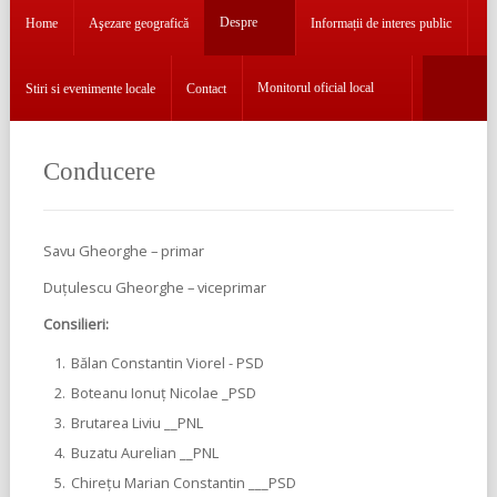
Aşezare
geografică
Despre
Home
Aşezare geografică
Informații de interes public
Despre
Monitorul oficial local
Stiri si evenimente locale
Contact
Informații
de
interes
Conducere
public
Stiri
si
Savu Gheorghe – primar
evenimente
Duțulescu Gheorghe – viceprimar
locale
Consilieri:
Contact
Bălan Constantin Viorel - PSD
Monitorul
Boteanu Ionuț Nicolae _PSD
oficial
Brutarea Liviu __PNL
local
Buzatu Aurelian __PNL
Chirețu Marian Constantin ___PSD