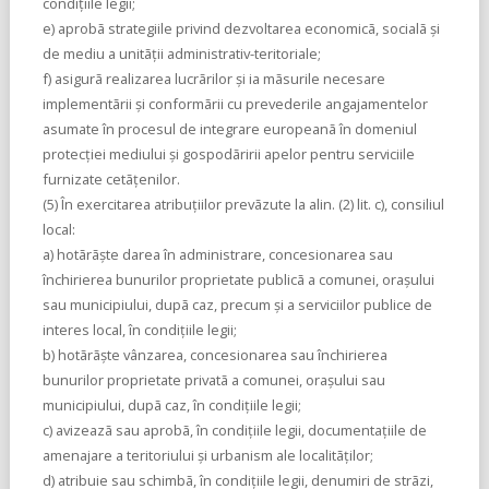
condiţiile legii;
e) aprobã strategiile privind dezvoltarea economicã, socialã şi
de mediu a unitãţii administrativ-teritoriale;
f) asigurã realizarea lucrãrilor şi ia mãsurile necesare
implementãrii şi conformãrii cu prevederile angajamentelor
asumate în procesul de integrare europeanã în domeniul
protecţiei mediului şi gospodãririi apelor pentru serviciile
furnizate cetãţenilor.
(5) În exercitarea atribuţiilor prevãzute la alin. (2) lit. c), consiliul
local:
a) hotãrãşte darea în administrare, concesionarea sau
închirierea bunurilor proprietate publicã a comunei, oraşului
sau municipiului, dupã caz, precum şi a serviciilor publice de
interes local, în condiţiile legii;
b) hotãrãşte vânzarea, concesionarea sau închirierea
bunurilor proprietate privatã a comunei, oraşului sau
municipiului, dupã caz, în condiţiile legii;
c) avizeazã sau aprobã, în condiţiile legii, documentaţiile de
amenajare a teritoriului şi urbanism ale localitãţilor;
d) atribuie sau schimbã, în condiţiile legii, denumiri de strãzi,