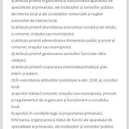
a) atribuţii privind organizarea şi funcţionarea aparatului de
specialitate al primarului, ale instituţiilor şi serviciilor publice
de interes local şi ale societãţilor comerciale şi regiilor
autonome de interes local;
b) atribuţii privind dezvoltarea economico-socialã şi de mediu
a comunei, oraşului sau municipiului;
c) atribuţii privind administrarea domeniului public şi privat al
comunei, oraşului sau municipiului;
d) atribuţii privind gestionarea serviciilor furnizate cãtre
cetãţeni;
e) atribuţii privind cooperarea interinstituţionalã pe plan
intern şi extern.
(3) În exercitarea atribuţiilor prevãzute la alin. (2) lit. a), consiliul
local:
a) aprobã statutul comunei, oraşului sau municipiului, precum
şi regulamentul de organizare şi funcţionare a consiliului
local;
b) aprobã, în condiţiile legii, la propunerea primarului,
înfiinţarea, organizarea şi statul de funcţii ale aparatului de
specialitate al primarului, ale instituţiilor şi serviciilor publice