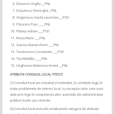
Deaconu Virgilia __PNL
Duțulescu Gheorghe _PNL
Grigorescu Vasile Laurențiu __PSD
Păcuraru Puiu ____PNL
Plăiașu Adrian ___PSD
Rizea Marin ___PNL
Stanciu Marian Florin ___PNL
Teodorescu Constantin ___PSD
Tița Mădălin ____PNL
Ungheanu Mateescu Ionela __PNL
ATRIBUTII CONSILIUL LOCAL TITESTI
(1) Consiliul local are iniţiativã şi hotãrãşte, în condiţiile legii, în
toate problemele de interes local, cu excepţia celor care sunt
date prin lege în competenţa altor autoritãţi ale administraţiei
publice locale sau centrale.
(2) Consiliul local exercitã urmãtoarele categorii de atribuţii: