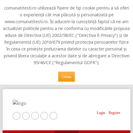
comunatitesti.ro utilizează fișiere de tip cookie pentru a vă oferi
o experiență cât mai plăcută și personalizată pe
www.comunatitesti.ro. Îți aducem la cunoștință faptul că ne-am
actualizat politicile pentru a ne conforma cu modificările propuse
aduse de Directiva (UE) 2002/58/EC ("Directiva E-Privacy") şi de
Regulamentul (UE) 2016/679 privind protecţia persoanelor fizice
în ceea ce priveşte prelucrarea datelor cu caracter personal şi
privind libera circulaţie a acestor date şi de abrogare a Directivei
95/46/CE ("Regulamentul GDPR").
Close
Login
Register
Home