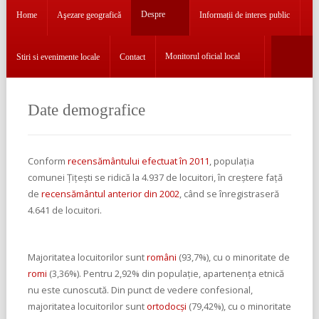
Aşezare
geografică
Despre
Home
Aşezare geografică
Informații de interes public
Despre
Monitorul oficial local
Stiri si evenimente locale
Contact
Informații
de
interes
Date demografice
public
Stiri
si
Conform
recensământului efectuat în 2011
, populația
evenimente
comunei Țițești se ridică la 4.937 de locuitori, în creștere față
locale
de
recensământul anterior din 2002
, când se înregistraseră
4.641 de locuitori.
Contact
Monitorul
Majoritatea locuitorilor sunt
români
(93,7%), cu o minoritate de
oficial
romi
(3,36%). Pentru 2,92% din populație, apartenența etnică
local
nu este cunoscută. Din punct de vedere confesional,
majoritatea locuitorilor sunt
ortodocși
(79,42%), cu o minoritate