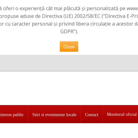
 vă oferi o experiență cât mai plăcută și personalizată pe www
e propuse aduse de Directiva (UE) 2002/58/EC ("Directiva E-Pr
or cu caracter personal şi privind libera circulaţie a acestor
GDPR").
Close
Monitorul oficial 
interes public
Stiri si evenimente locale
Contact