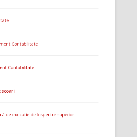
itate
iment Contabilitate
ment Contabilitate
 scoar I
lică de executie de Inspector superior