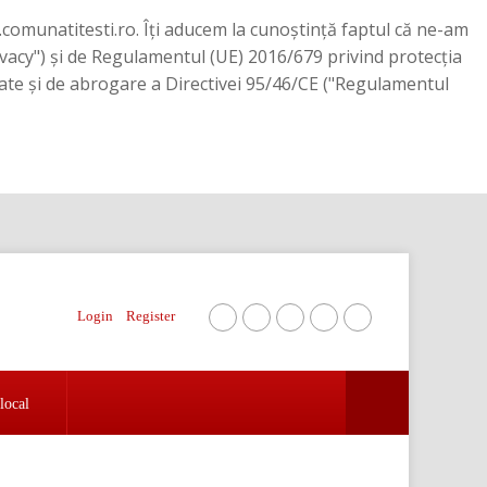
.comunatitesti.ro. Îți aducem la cunoștință faptul că ne-am
ivacy") şi de Regulamentul (UE) 2016/679 privind protecţia
 date şi de abrogare a Directivei 95/46/CE ("Regulamentul
Login
Register
local