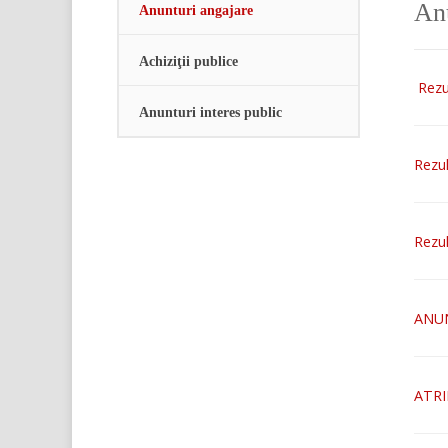
Anu
Anunturi angajare
Stiri si evenimente locale
Achiziţii publice
Contact
Rezu
Monitorul oficial local
Anunturi interes public
Rezul
Rezul
ANUN
ATRI