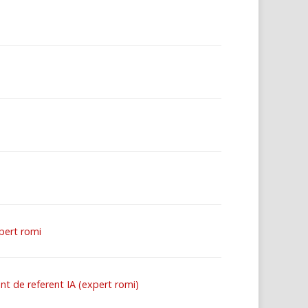
pert romi
t de referent IA (expert romi)