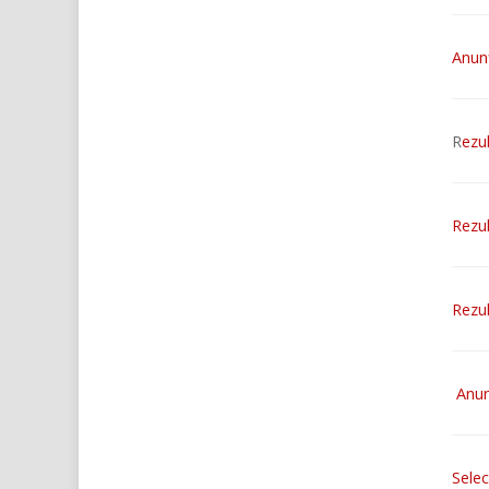
Anun
R
ezu
Rezul
Rezul
Anun
Selec