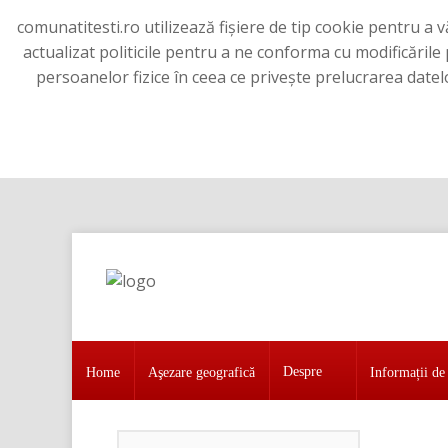
comunatitesti.ro utilizează fișiere de tip cookie pentru a
actualizat politicile pentru a ne conforma cu modificăril
persoanelor fizice în ceea ce priveşte prelucrarea datel
Home
Aşezare geografică
Despre
Home
Aşezare geografică
Informații de 
Despre
Informații de interes public